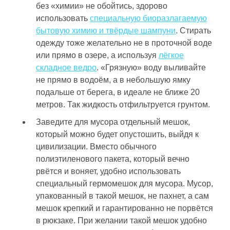
без «химии» не обойтись, здорово
использовать
специальную биоразлагаемую
бытовую химию и твёрдые шампуни
. Стирать
одежду тоже желательно не в проточной воде
или прямо в озере, а используя
лёгкое
складное ведро
. «Грязную» воду выливайте
не прямо в водоём, а в небольшую ямку
подальше от берега, в идеале не ближе 20
метров. Так жидкость отфильтруется грунтом.
Заведите для мусора отдельный мешок,
который можно будет опустошить, выйдя к
цивилизации. Вместо обычного
полиэтиленового пакета, который вечно
рвётся и воняет, удобно использовать
специальный гермомешок для мусора. Мусор,
упакованный в такой мешок, не пахнет, а сам
мешок крепкий и гарантированно не порвётся
в рюкзаке. При желании такой мешок удобно