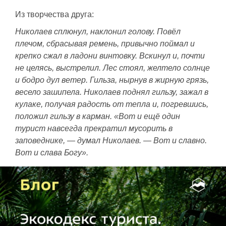
Из творчества друга:
Николаев сплюнул, наклонил голову. Повёл
плечом, сбрасывая ремень, привычно поймал и
крепко сжал в ладони винтовку. Вскинул и, почти
не целясь, выстрелил. Лес стоял, желтело солнце
и бодро дул ветер. Гильза, нырнув в жирную грязь,
весело зашипела. Николаев поднял гильзу, зажал в
кулаке, получая радость от тепла и, погревшись,
положил гильзу в карман. «Вот и ещё один
турист навсегда прекратил мусорить в
заповеднике, — думал Николаев. — Вот и славно.
Вот и слава Богу».