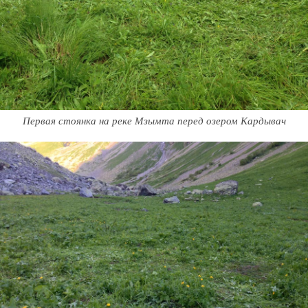
Первая стоянка на реке Мзымта перед озером Кардывач