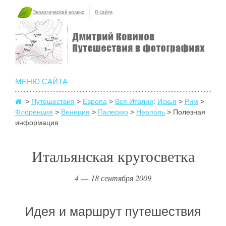
Экологический кодекс
О сайте
МЕНЮ САЙТА
>
Путешествия
>
Европа
>
Вся Италия
:
Искья
>
Рим
>
Флоренция
>
Венеция
>
Палермо
>
Неаполь
> Полезная
информация
Итальянская кругосветка
4 — 18 сентября 2009
Идея и маршрут путешествия