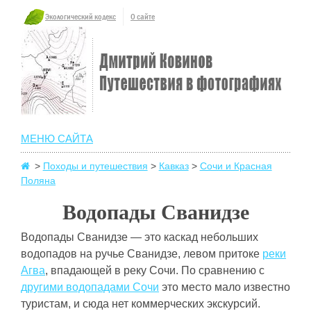
Экологический кодекс
О сайте
МЕНЮ САЙТА
>
Походы и путешествия
>
Кавказ
>
Сочи и Красная
Поляна
Водопады Сванидзе
Водопады Сванидзе — это каскад небольших
водопадов на ручье Сванидзе, левом притоке
реки
Агва
, впадающей в реку Сочи. По сравнению с
другими водопадами Сочи
это место мало известно
туристам, и сюда нет коммерческих экскурсий.