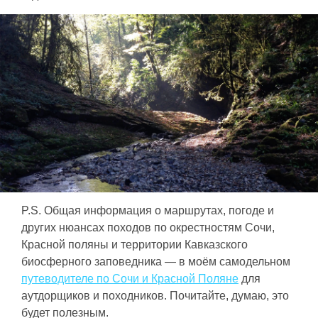
P.S. Общая информация о маршрутах, погоде и
других нюансах походов по окрестностям Сочи,
Красной поляны и территории Кавказского
биосферного заповедника — в моём самодельном
путеводителе по Сочи и Красной Поляне
для
аутдорщиков и походников. Почитайте, думаю, это
будет полезным.